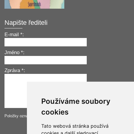
Napište řediteli
E-mail *:
Jméno *:
Zpráva *:
Používáme soubory
cookies
Položky označené hvězdičkou *musí být vyplněné.
Tato webová stránka používá
cookies a další sledovací