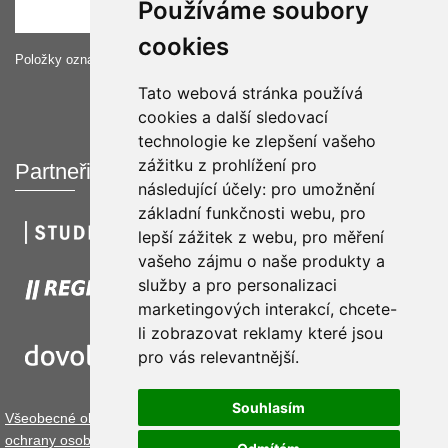
Používáme soubory
cookies
Položky označené hvězdičkou *musí být vyplněné.
Tato webová stránka používá
cookies a další sledovací
technologie ke zlepšení vašeho
zážitku z prohlížení pro
Partneři
následující účely:
pro umožnění
základní funkčnosti webu
,
pro
lepší zážitek z webu
,
pro měření
vašeho zájmu o naše produkty a
služby a pro personalizaci
marketingových interakcí
,
chcete-
li zobrazovat reklamy které jsou
pro vás relevantnější
.
Souhlasím
Všeobecné obchodní podmínky.
Podmínky užívání cookies
Zásady
ochrany osobních údajů
Pravidla online platformy
Prohlášení o