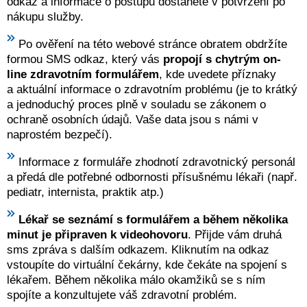
odkaz a informace o postupu dostanete v potvrzení po
nákupu služby.
Po ověření na této webové stránce obratem obdržíte
formou SMS odkaz, který vás
propojí s chytrým on-
line zdravotním formulářem
, kde uvedete příznaky
a aktuální informace o zdravotním problému (je to krátký
a jednoduchý proces plně v souladu se zákonem o
ochraně osobních údajů. Vaše data jsou s námi v
naprostém bezpečí).
Informace z formuláře zhodnotí zdravotnický personál
a předá dle potřebné odbornosti přísušnému lékaři (např.
pediatr, internista, praktik atp.)
Lékař se seznámí s formulářem a během několika
minut je připraven k videohovoru
. Přijde vám druhá
sms zpráva s dalším odkazem. Kliknutím na odkaz
vstoupíte do virtuální čekárny, kde čekáte na spojení s
lékařem. Během několika málo okamžiků se s ním
spojíte a konzultujete váš zdravotní problém.