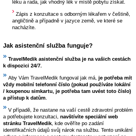
léku a rada, jak vhodný lék v místě pobytu získat.
Zápis z konzultace s odborným lékařem v češtině,
angličtině a případně v jazyce země, ve které se
nacházíte.
Jak asistenční služba funguje?
TravelMedik asistenční služba je na vašich cestách
k dispozici 24/7.
Aby Vám TravelMedik fungoval jak má,
je potřeba mít
vždy mobilní telefonní číslo (pokud používáte lokální
/ koupenou simkartu, je potřeba tam uvést toto číslo)
a přístup k datům
.
V případě, že nastane na vaší cestě zdravotní problém
a potřebujete konzultaci,
navštívíte speciální web
stránku TravelMedik
, kde ověříte po zadání
identifikačních údajů svůj nárok na službu. Tento unikátní