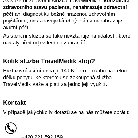
Asistenční zdravotní služba TravelMedik je
konzultací
zdravotního stavu pacienta, nenahrazuje zdravotní
péči
ani diagnostiku běžně hrazenou zdravotním
pojištěním, nestanovuje léčebný plán a nenahrazuje
akutní péči.
Asistenční služba se také nevztahuje na události, které
nastaly před odjezdem do zahraničí.
Kolik služba TravelMedik stojí?
Exkluzivní akční cena je 149 Kč pro 1 osobu na celou
délku pobytu, ke kterému se zakoupená služba
TravelMedik váže a platí za jedno její využití.
Kontakt
V případě jakýchkoliv dotazů se na nás můžete obrátit:
+420 221 592 159