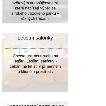
světovým autopůjčovnami,
které nabízejí výběr ze
širokého vozového parku v
různých třídách.
Letištní salónky
Chcete uniknout ruchu na
letišti? Letištní salónky -
čekání na letišti v příjemném
a klidném prostředí.