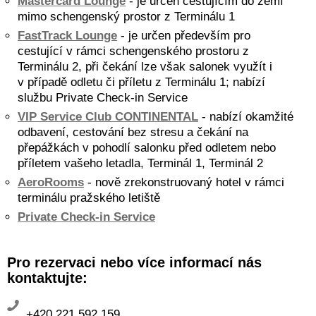
Mastercard Lounge
- je určen cestujícím do zemí
mimo schengenský prostor z Terminálu 1
FastTrack Lounge
- je určen především pro
cestující v rámci schengenského prostoru z
Terminálu 2, při čekání lze však salonek využít i
v případě odletu či příletu z Terminálu 1; nabízí
službu Private Check-in Service
VIP Service Club CONTINENTAL
- nabízí okamžité
odbavení, cestování bez stresu a čekání na
přepážkách v pohodlí salonku před odletem nebo
příletem vašeho letadla, Terminál 1, Terminál 2
AeroRooms
- nově zrekonstruovaný hotel v rámci
terminálu pražského letiště
Private Check-in Service
Pro rezervaci nebo více informací nás
kontaktujte:
+420 221 592 159