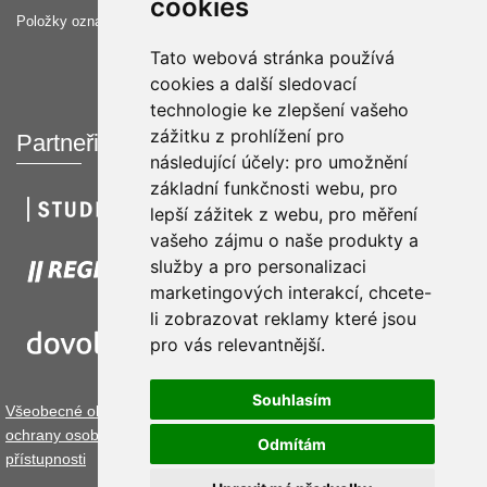
cookies
Položky označené hvězdičkou *musí být vyplněné.
Tato webová stránka používá
cookies a další sledovací
technologie ke zlepšení vašeho
zážitku z prohlížení pro
Partneři
následující účely:
pro umožnění
základní funkčnosti webu
,
pro
lepší zážitek z webu
,
pro měření
vašeho zájmu o naše produkty a
služby a pro personalizaci
marketingových interakcí
,
chcete-
li zobrazovat reklamy které jsou
pro vás relevantnější
.
Souhlasím
Všeobecné obchodní podmínky.
Podmínky užívání cookies
Zásady
ochrany osobních údajů
Pravidla online platformy
Prohlášení o
Odmítám
přístupnosti